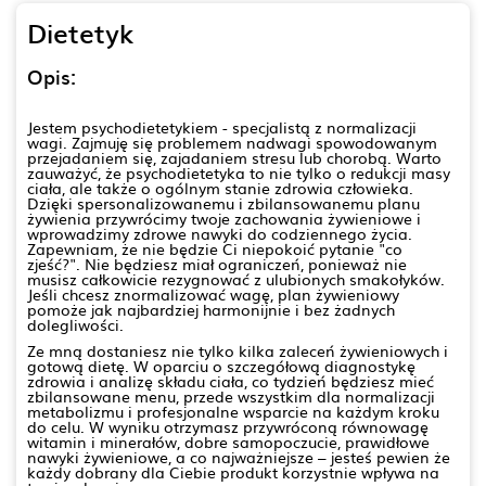
Dietetyk
Opis:
Jestem psychodietetykiem - specjalistą z normalizacji
wagi. Zajmuję się problemem nadwagi spowodowanym
przejadaniem się, zajadaniem stresu lub chorobą. Warto
zauważyć, że psychodietetyka to nie tylko o redukcji masy
ciała, ale także o ogólnym stanie zdrowia człowieka.
Dzięki spersonalizowanemu i zbilansowanemu planu
żywienia przywrócimy twoje zachowania żywieniowe i
wprowadzimy zdrowe nawyki do codziennego życia.
Zapewniam, że nie będzie Ci niepokoić pytanie "co
zjeść?". Nie będziesz miał ograniczeń, ponieważ nie
musisz całkowicie rezygnować z ulubionych smakołyków.
Jeśli chcesz znormalizować wagę, plan żywieniowy
pomoże jak najbardziej harmonijnie i bez żadnych
dolegliwości.
Ze mną dostaniesz nie tylko kilka zaleceń żywieniowych i
gotową dietę. W oparciu o szczegółową diagnostykę
zdrowia i analizę składu ciała, co tydzień będziesz mieć
zbilansowane menu, przede wszystkim dla normalizacji
metabolizmu i profesjonalne wsparcie na każdym kroku
do celu. W wyniku otrzymasz przywróconą równowagę
witamin i minerałów, dobre samopoczucie, prawidłowe
nawyki żywieniowe, a co najważniejsze – jesteś pewien że
każdy dobrany dla Ciebie produkt korzystnie wpływa na