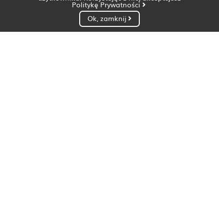
Politykę Prywatności
Ok, zamknij
Dietetyk Białystok
Dietetyk Bydgoszcz
Dietetyk Gdańsk
Dietetyk Gorzów Wielkopolski
Dietetyk Katowice
Dietetyk Kielce