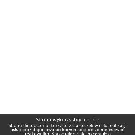
Strona wykorzystuje cookie
Strona dietdoctor.pl korzysta z ciasteczek w celu realizacji
usług oraz dopasowania komunikacji do zainteresowań
użytkownika. Korzystając z niej akceptujesz