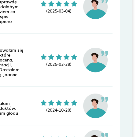
naprawdę
e dałabym
(2025-03-04)
wiem co
spis
opiero
dowałam się
które
ocena,
(2025-02-28)
tacji,
. Dostałam
ą Joanne
małam
oduktów.
(2024-10-20)
wam głodu