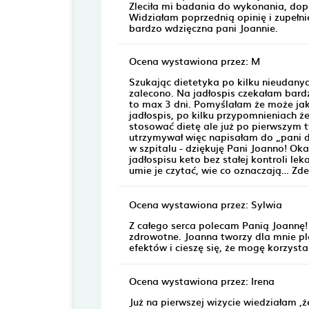
Zleciła mi badania do wykonania, dop
Widziałam poprzednią opinię i zupełni
bardzo wdzięczna pani Joannie.
Ocena wystawiona przez: M
Szukając dietetyka po kilku nieudany
zalecono. Na jadłospis czekałam bard
to max 3 dni. Pomyślałam że może jak
jadłospis, po kilku przypomnieniach ż
stosować dietę ale już po pierwszym t
utrzymywał więc napisałam do „pani d
w szpitalu - dziękuję Pani Joanno! O
jadłospisu keto bez stałej kontroli lek
umie je czytać, wie co oznaczają… Zde
Ocena wystawiona przez: Sylwia
Z całego serca polecam Panią Joannę!
zdrowotne. Joanna tworzy dla mnie pl
efektów i cieszę się, że mogę korzystać
Ocena wystawiona przez: Irena
Już na pierwszej wizycie wiedziałam ,