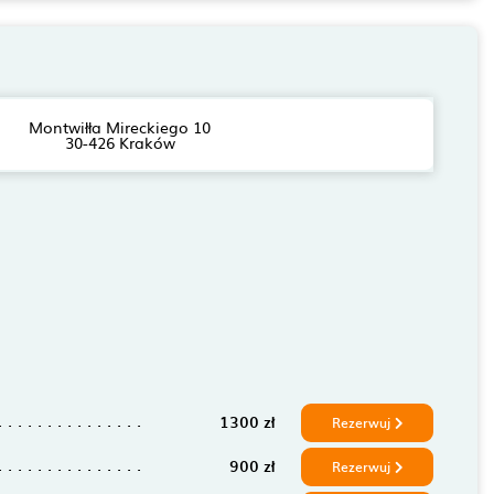
Montwiłła Mireckiego 10
30-426 Kraków
1300 zł
Rezerwuj
900 zł
Rezerwuj