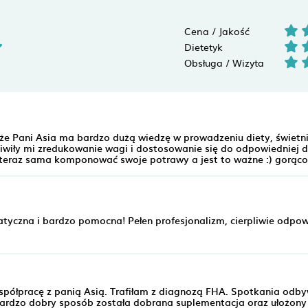
Cena / Jakość
Dietetyk
Obsługa / Wizyta
że Pani Asia ma bardzo dużą wiedzę w prowadzeniu diety, świetn
liwiły mi zredukowanie wagi i dostosowanie się do odpowiedniej d
ę teraz sama komponować swoje potrawy a jest to ważne :) gorąc
atyczna i bardzo pomocna! Pełen profesjonalizm, cierpliwie odpo
spółpracę z panią Asią. Trafiłam z diagnozą FHA. Spotkania odby
bardzo dobry sposób została dobrana suplementacja oraz ułożony