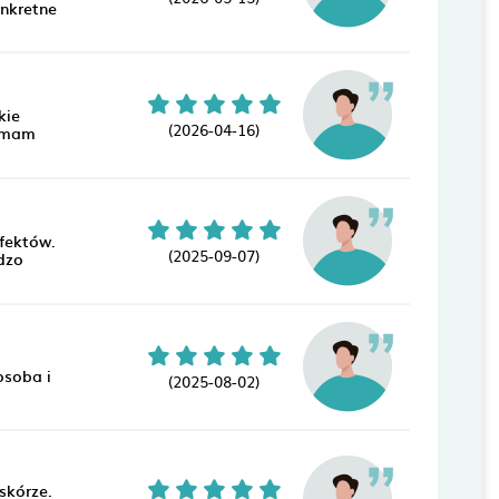
onkretne
kie
(2026-04-16)
i mam
efektów.
(2025-09-07)
dzo
osoba i
(2025-08-02)
skórze.