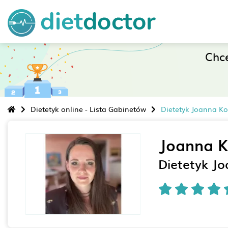
Chc
Dietetyk online - Lista Gabinetów
Dietetyk Joanna K
Joanna 
Dietetyk J