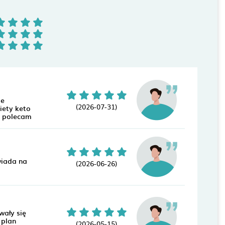
ie
(2026-07-31)
iety keto
o polecam
wiada na
(2026-06-26)
wały się
 plan
(2026-05-15)