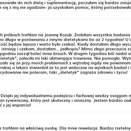
asowała do nich dietę i suplementację, poczułam się bardzo zao
e się z nią nie zgadzam- ja uzyskałam pomoc, której potrzebował
ch próbach trafiłam na Joannę Kozub. Zrobiłam wszystkie badania 
zo długo w porównaniu z innymi dietetykami bo aż 2 tygodnie! U 
ość będzie lepsza i warto było czekać. Kiedy dostałam długo wy
e istnieję i czekam, dostałam… jadłospis? Mimo złego przeczucia 
ygodniu zaczął boleć mnie brzuch. W drugim tygodniu ból nadal s
ietetyk”, zaleciła mi leki ułatwiające trawienie. Nie pomogło. W
kazało się że przy moich problemach z wątrobą nigdy nie powinna
arskiej a lekarz stwierdził że to jest widoczne na wynikach badań i
cydowanie nie polecam, taki „dietetyk” zagraża zdrowiu i życiu!
 Dzięki jej indywidualnemu podejściu i fachowej wiedzy osiągam 
an żywieniowy, który jest skuteczny i smaczny. Jestem bardzo za
 z jej wsparcia!
że trafiłam na właściwą osobę. Dla mnie rewelacja. Bardzo rzeteln