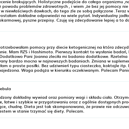
ecenie brakujących. Holistyczne podejście do całego organizmu ,
i z powodu problemów zdrowotnych , i wiem ,że bez jej pomocy ni
w niewłaściwych dawkach, do tego żle ze sobą połączone .Teraz 
 Dostałam dokładne odpowiedzi na wiele pytań. Indywidualny jadło
okarmowej, pyszne przepisy. Czuję się zdecydowanie lepiej a to d
. Potrzebowałam pomocy przy diecie ketogenicznej na która zdecy
łanie. Mam RZS i Hashimoto. Pierwszy kontakt to wysłanie badań, 
Dodatkowo Pani Joanna zleciła mi badania dodatkowe. Rzetelna 
owany bardzo mocno w najnowszych badaniach. Zmiana w suplemen
łam o proste posiłki. Bez udziwnień typu ciasteczka, koktajle itp
m najedzona. Waga podąża w kierunku oczekiwanym. Polecam Pani
Cebula
adzony dokładny wywiad oraz pomiary wagi i składu ciała. Otrzy
ne, łatwe i szybkie w przygotowaniu oraz z ogólnie dostępnych pr
ące, chudnę. Dieta jest tak skomponowana, że prawie nie odczu
estem w stanie trzymać się diety. Polecam.