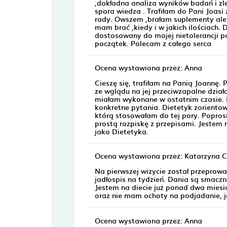
,dokładna analiza wyników badań i zl
spora wiedza . Trafiłam do Pani Joas
rady. Owszem ,brałam suplementy ale 
mam brać ,kiedy i w jakich ilościach.
dostosowany do mojej nietolerancji p
początek. Polecam z całego serca
Ocena wystawiona przez: Anna
Cieszę się, trafiłam na Panią Joannę
ze wglądu na jej przeciwzapalne dzia
miałam wykonane w ostatnim czasie. 
konkretne pytania. Dietetyk zorient
którą stosowałam do tej pory. Poprosi
prostą rozpiskę z przepisami. Jeste
jako Dietetyka.
Ocena wystawiona przez: Katarzyna 
Na pierwszej wizycie został przeprow
jadłospis na tydzień. Dania są smacz
Jestem na diecie już ponad dwa miesi
oraz nie mam ochoty na podjadanie, j
Ocena wystawiona przez: Anna