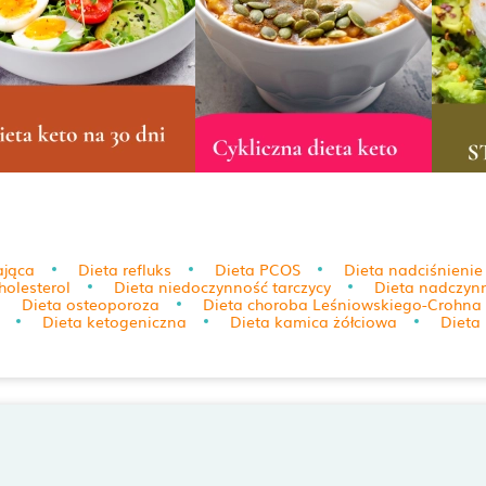
ająca
Dieta refluks
Dieta PCOS
Dieta nadciśnienie 
holesterol
Dieta niedoczynność tarczycy
Dieta nadczynn
Dieta osteoporoza
Dieta choroba Leśniowskiego-Crohna
Dieta ketogeniczna
Dieta kamica żółciowa
Dieta 