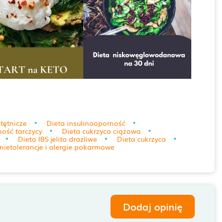
tętnicze
Dieta insulinooporność
ość tarczycy
Dieta cukrzyca ciążowa
Dieta IBS jelito drażliwe
Dieta cukrzyca
nietolerancje i alergie pokarmowe
Dodaj opinię