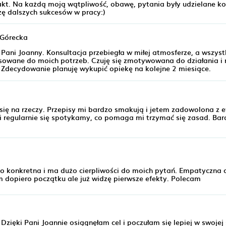
akt. Na każdą moją wątpliwość, obawę, pytania były udzielane k
zę dalszych sukcesów w pracy:)
 Górecka
Pani Joanny. Konsultacja przebiegła w miłej atmosferze, a wszyst
pasowane do moich potrzeb. Czuję się zmotywowana do działania 
. Zdecydowanie planuję wykupić opiekę na kolejne 2 miesiące.
się na rzeczy. Przepisy mi bardzo smakują i jetem zadowolona z 
 i regularnie się spotykamy, co pomaga mi trzymać się zasad. Bar
dzo konkretna i ma dużo cierpliwości do moich pytań. Empatyczna 
m dopiero początku ale już widzę pierwsze efekty. Polecam
Dzięki Pani Joannie osiągnęłam cel i poczułam się lepiej w swojej 