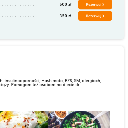
500 zł
Rezerwuj
350 zł
Rezerwuj
 insulinooporności, Hashimoto, RZS, SM, alergiach,
w ciąży. Pomagam też osobom na diecie dr