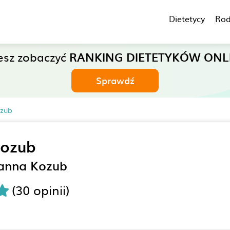
Dietetycy
Rod
esz zobaczyć
RANKING DIETETYKÓW ONL
Sprawdź
ozub
Kozub
oanna Kozub
(30 opinii)