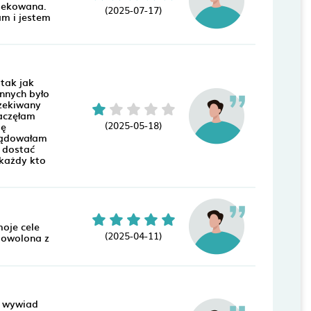
piekowana.
(2025-07-17)
am i jestem
tak jak
innych było
czekiwany
zaczęłam
(2025-05-18)
ię
ylądowałam
m dostać
 każdy kto
moje cele
(2025-04-11)
dowolona z
y wywiad