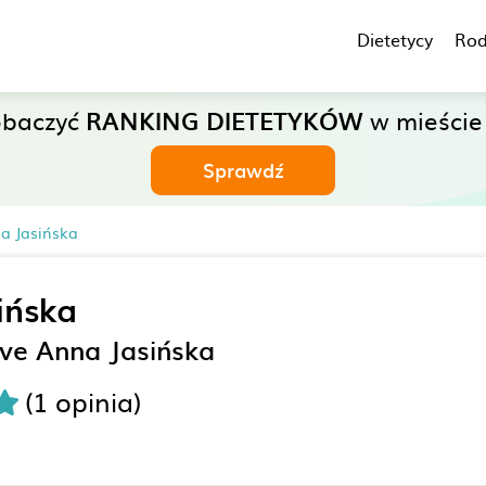
Dietetycy
Rod
obaczyć
RANKING DIETETYKÓW
w mieście
Sprawdź
na Jasińska
ińska
ive Anna Jasińska
(1 opinia)