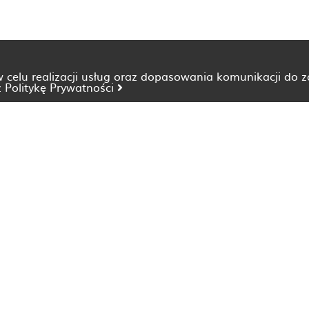
 w celu realizacji usług oraz dopasowania komunikacji do 
z
Politykę Prywatności
Dietetyk Bydgoszcz
Dietetyk Katowice
Dietetyk Lublin
Dietetyk Opole
Dietetyk Szczecin
Dietetyk Wrocław