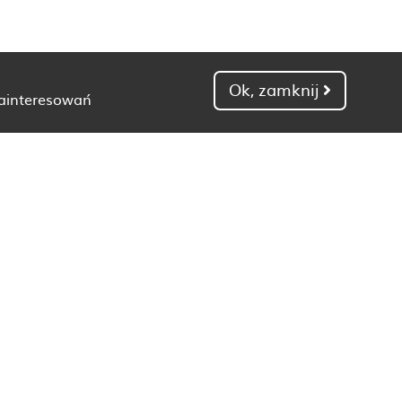
Ok, zamknij
zainteresowań
Dietetyk Gdańsk
Dietetyk Kielce
Dietetyk Łódź
Dietetyk Poznań
Dietetyk Toruń
Dietetyk Zielona Góra