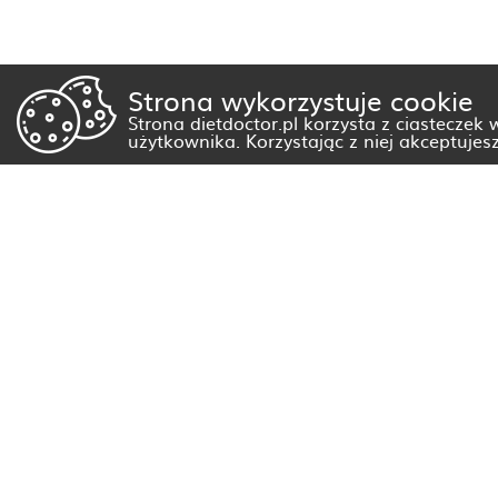
Strona wykorzystuje cookie
Strona dietdoctor.pl korzysta z ciasteczek
użytkownika. Korzystając z niej akceptujes
Dietetyk Białystok
Dietetyk Gorzów Wielkopolski
Dietetyk Kraków
Dietetyk Olsztyn
Dietetyk Rzeszów
Dietetyk Warszawa
Wszystkie miasta