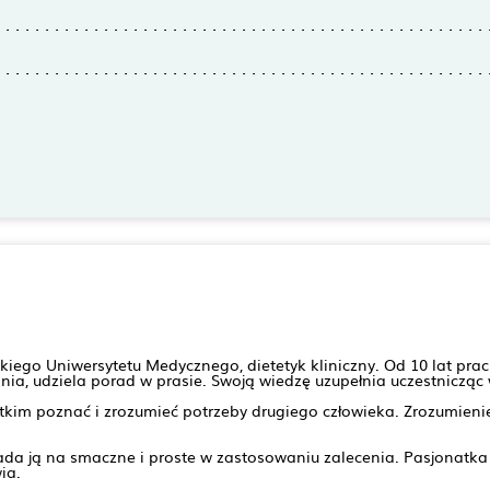
ego Uniwersytetu Medycznego, dietetyk kliniczny. Od 10 lat prac
ia, udziela porad w prasie. Swoją wiedzę uzupełnia uczestnicząc w
stkim poznać i zrozumieć potrzeby drugiego człowieka. Zrozumieni
ada ją na smaczne i proste w zastosowaniu zalecenia. Pasjonatk
ia.