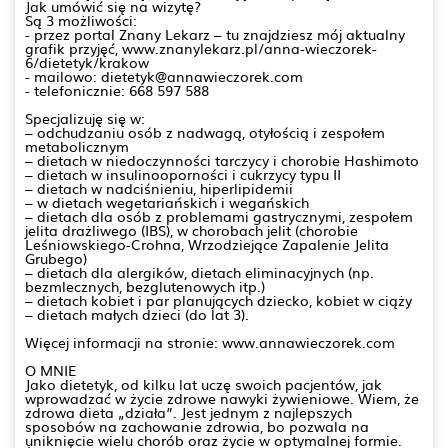
Jak umówić się na wizytę?
Są 3 możliwości:
- przez portal Znany Lekarz – tu znajdziesz mój aktualny
grafik przyjęć, www.znanylekarz.pl/anna-wieczorek-
6/dietetyk/krakow
- mailowo: dietetyk@annawieczorek.com
- telefonicznie: 668 597 588
Specjalizuję się w:
– odchudzaniu osób z nadwagą, otyłością i zespołem
metabolicznym
– dietach w niedoczynności tarczycy i chorobie Hashimoto
– dietach w insulinooporności i cukrzycy typu II
– dietach w nadciśnieniu, hiperlipidemii
– w dietach wegetariańskich i wegańskich
– dietach dla osób z problemami gastrycznymi, zespołem
jelita drażliwego (IBS), w chorobach jelit (chorobie
Leśniowskiego-Crohna, Wrzodziejące Zapalenie Jelita
Grubego)
– dietach dla alergików, dietach eliminacyjnych (np.
bezmlecznych, bezglutenowych itp.)
– dietach kobiet i par planujących dziecko, kobiet w ciąży
– dietach małych dzieci (do lat 3).
Więcej informacji na stronie: www.annawieczorek.com
O MNIE
Jako dietetyk, od kilku lat uczę swoich pacjentów, jak
wprowadzać w życie zdrowe nawyki żywieniowe. Wiem, że
zdrowa dieta „działa”. Jest jednym z najlepszych
sposobów na zachowanie zdrowia, bo pozwala na
uniknięcie wielu chorób oraz życie w optymalnej formie.