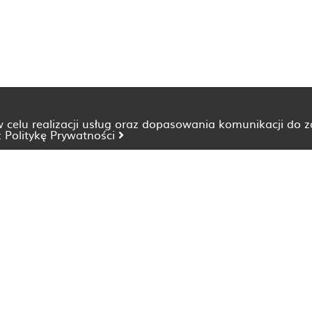
 w celu realizacji usług oraz dopasowania komunikacji do 
z
Politykę Prywatności
Dietetyk Bydgoszcz
Dietetyk Katowice
Dietetyk Lublin
Dietetyk Opole
Dietetyk Szczecin