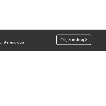
Ok, zamknij
zainteresowań
Dietetyk Gdańsk
Dietetyk Kielce
Dietetyk Łódź
Dietetyk Poznań
Dietetyk Toruń