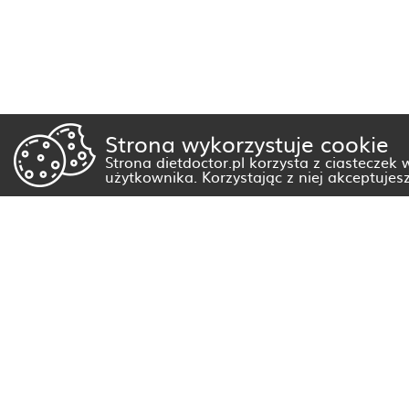
Strona wykorzystuje cookie
Strona dietdoctor.pl korzysta z ciasteczek
użytkownika. Korzystając z niej akceptujes
Dietetyk Białystok
Dietetyk Gorzów Wielkopolski
Dietetyk Kraków
Dietetyk Olsztyn
Dietetyk Rzeszów