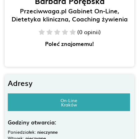
Barbara Porębska
Przeciwwaga.pl Gabinet On-Line,
Dietetyka kliniczna, Coaching żywienia
(0 opinii)
Poleć znajomemu!
Adresy
On-Line
Kraków
Godziny otwarcia:
Poniedziałek:
nieczynne
Wtorek:
nieczynne