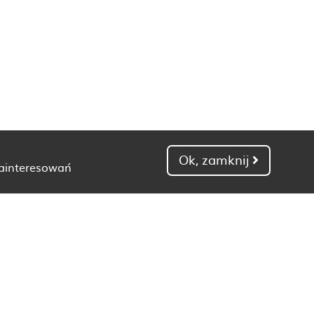
Ok, zamknij
zainteresowań
Dietetyk Gdańsk
Dietetyk Kielce