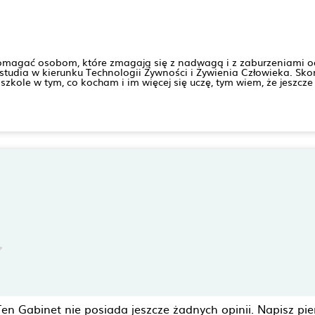
agać osobom, które zmagają się z nadwagą i z zaburzeniami odż
tudia w kierunku Technologii Żywności i Żywienia Człowieka. Skoń
 szkole w tym, co kocham i im więcej się uczę, tym wiem, że jeszcz
Ten Gabinet nie posiada jeszcze żadnych opinii. Napisz pie