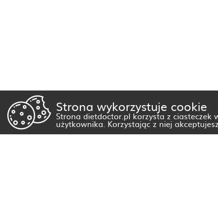
Strona wykorzystuje cookie
Strona dietdoctor.pl korzysta z ciasteczek
użytkownika. Korzystając z niej akceptujes
Dietetyk Białystok
Dietetyk Gorzów Wielkopolski