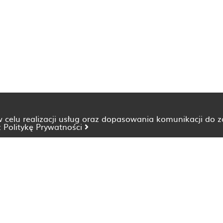
 w celu realizacji usług oraz dopasowania komunikacji do 
z
Politykę Prywatności
Dietetyk Bydgoszcz
Dietetyk Katowice