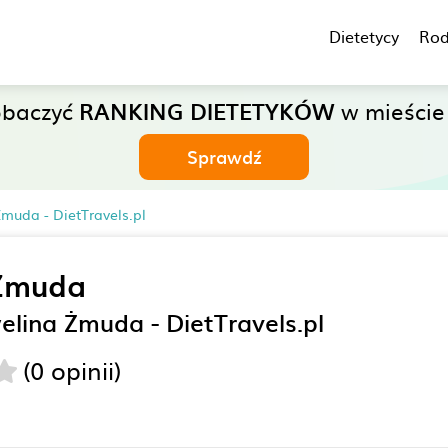
Dietetycy
Rod
obaczyć
RANKING DIETETYKÓW
w mieście
Sprawdź
Żmuda - DietTravels.pl
 Żmuda
elina Żmuda - DietTravels.pl
(0 opinii)