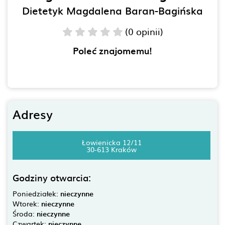
Dietetyk Magdalena Baran-Bagińska
(0 opinii)
Poleć znajomemu!
Adresy
Łowienicka 12/11
30-613 Kraków
Godziny otwarcia:
Poniedziałek:
nieczynne
Wtorek:
nieczynne
Środa:
nieczynne
Czwartek:
nieczynne