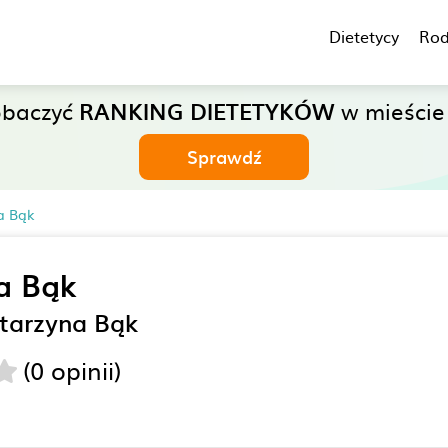
Dietetycy
Rod
obaczyć
RANKING DIETETYKÓW
w mieście
Sprawdź
a Bąk
a Bąk
atarzyna Bąk
(0 opinii)