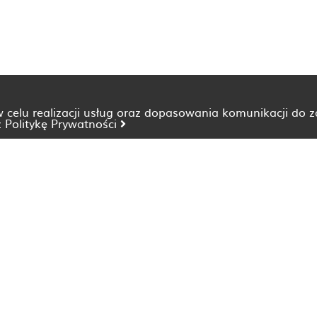
 w celu realizacji usług oraz dopasowania komunikacji do 
z
Politykę Prywatności
Dietetyk Bydgoszcz
Dietetyk Katowice
Dietetyk Lublin
Dietetyk Opole
Dietetyk Szczecin