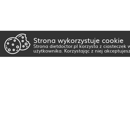
Strona wykorzystuje cookie
Strona dietdoctor.pl korzysta z ciasteczek
użytkownika. Korzystając z niej akceptujes
Dietetyk Białystok
Dietetyk Gorzów Wielkopolski
Dietetyk Kraków
Dietetyk Olsztyn
Dietetyk Rzeszów