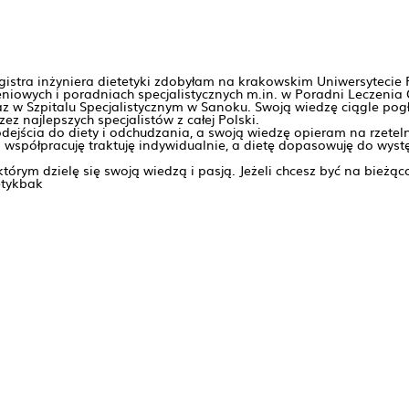
gistra inżyniera dietetyki zdobyłam na krakowskim Uniwersytecie
ieniowych i poradniach specjalistycznych m.in. w Poradni Leczenia
raz w Szpitalu Specjalistycznym w Sanoku. Swoją wiedzę ciągle po
ez najlepszych specjalistów z całej Polski.
dejścia do diety i odchudzania, a swoją wiedzę opieram na rzet
m współpracuję traktuję indywidualnie, a dietę dopasowuję do wyst
órym dzielę się swoją wiedzą i pasją. Jeżeli chcesz być na bieżąc
etykbak