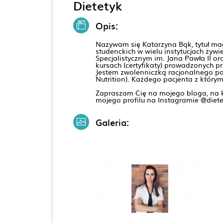
Dietetyk
Opis:
Nazywam się Katarzyna Bąk, tytuł ma
studenckich w wielu instytucjach żyw
Specjalistycznym im. Jana Pawła II o
kursach (certyfikaty) prowadzonych prz
Jestem zwolenniczką racjonalnego po
Nutrition). Każdego pacjenta z który
Zapraszam Cię na mojego bloga, na kt
mojego profilu na Instagramie @diet
Galeria: