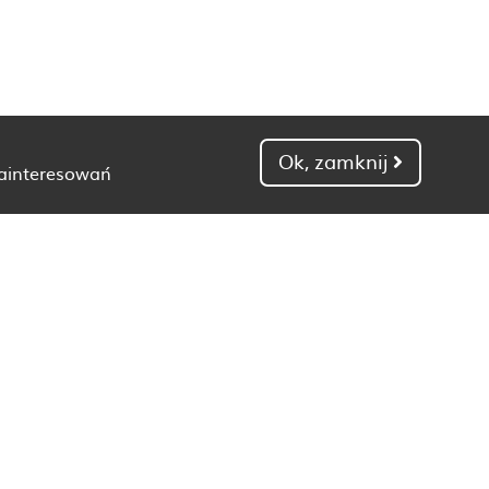
Ok, zamknij
zainteresowań
Dietetyk Gdańsk
Dietetyk Kielce
Dietetyk Łódź
Dietetyk Poznań
Dietetyk Toruń