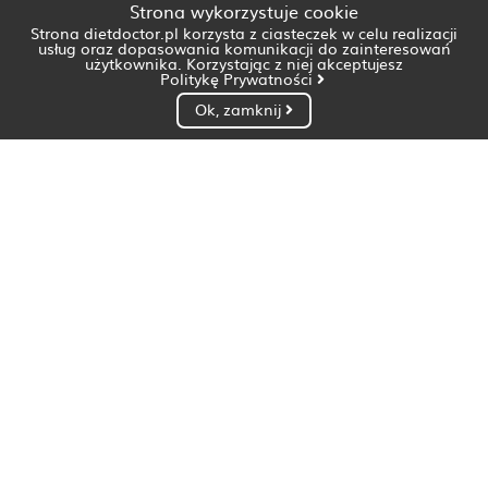
Strona wykorzystuje cookie
Strona dietdoctor.pl korzysta z ciasteczek w celu realizacji
usług oraz dopasowania komunikacji do zainteresowań
użytkownika. Korzystając z niej akceptujesz
Politykę Prywatności
Ok, zamknij
Dietetyk Białystok
Dietetyk Bydgoszcz
Dietetyk Gdańsk
Dietetyk Gorzów Wielkopolski
Dietetyk Katowice