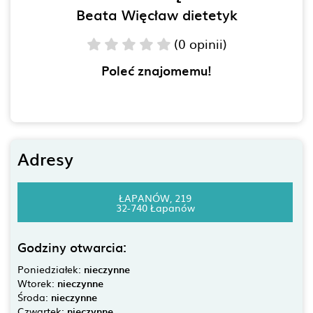
Beata Więcław dietetyk
(0 opinii)
Poleć znajomemu!
Adresy
ŁAPANÓW, 219
32-740 Łapanów
Godziny otwarcia:
Poniedziałek:
nieczynne
Wtorek:
nieczynne
Środa:
nieczynne
Czwartek:
nieczynne