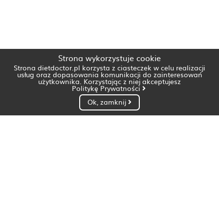
Strona wykorzystuje cookie
Strona dietdoctor.pl korzysta z ciasteczek w celu realizacji
usług oraz dopasowania komunikacji do zainteresowań
użytkownika. Korzystając z niej akceptujesz
Politykę Prywatności
Ok, zamknij
Dietetyk Białystok
Dietetyk Bydgoszcz