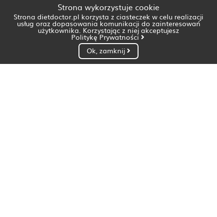
Strona wykorzystuje cookie
Strona dietdoctor.pl korzysta z ciasteczek w celu realizacji
usług oraz dopasowania komunikacji do zainteresowań
użytkownika. Korzystając z niej akceptujesz
Politykę Prywatności
Ok, zamknij
Dietetyk Białystok
Dietetyk Bydgoszcz
Dietetyk Gdańsk
Dietetyk Gorzów Wielkopolski
Dietetyk Katowice