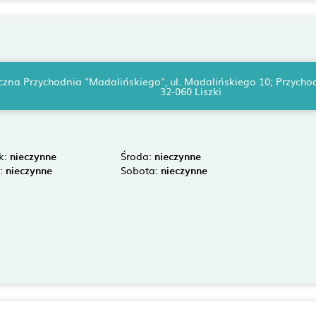
yczna Przychodnia "Madalińskiego", ul. Madalińskiego 10; Przych
32-060 Liszki
k:
nieczynne
Środa:
nieczynne
k:
nieczynne
Sobota:
nieczynne