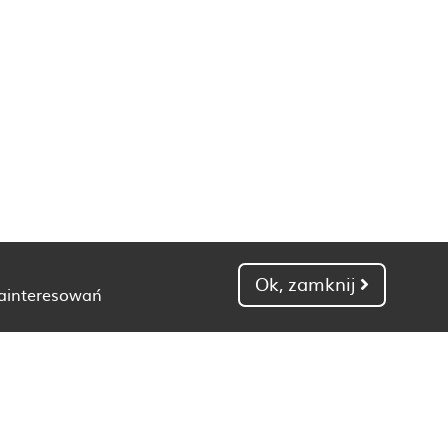
Ok, zamknij
zainteresowań