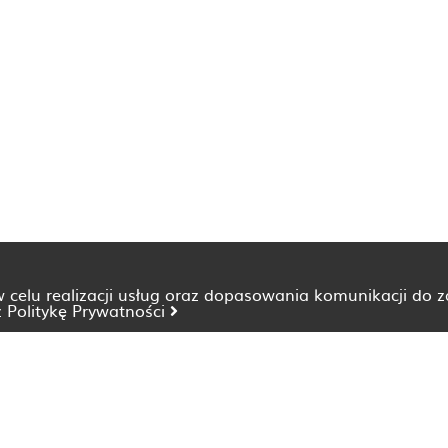
 w celu realizacji usług oraz dopasowania komunikacji do 
z
Politykę Prywatności