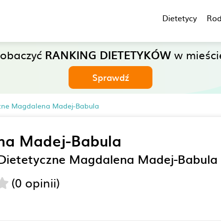
Dietetycy
Rod
zobaczyć
RANKING DIETETYKÓW
w mieście
Sprawdź
czne Magdalena Madej-Babula
na Madej-Babula
Dietetyczne Magdalena Madej-Babula
(0 opinii)