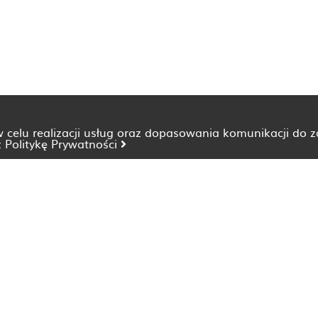
 w celu realizacji usług oraz dopasowania komunikacji do 
z
Politykę Prywatności
Dietetyk Bydgoszcz
Dietetyk Katowice
Dietetyk Lublin
Dietetyk Opole