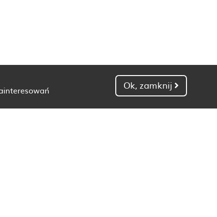
Ok, zamknij
zainteresowań
Dietetyk Gdańsk
Dietetyk Kielce
Dietetyk Łódź
Dietetyk Poznań