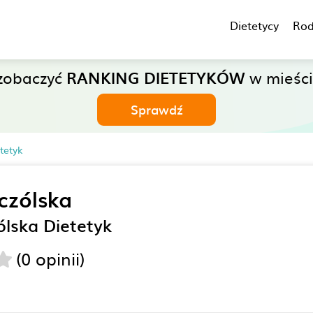
Dietetycy
Rod
zobaczyć
RANKING DIETETYKÓW
w mieści
Sprawdź
tetyk
czólska
lska Dietetyk
(0 opinii)