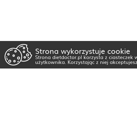
Strona wykorzystuje cookie
Strona dietdoctor.pl korzysta z ciasteczek
użytkownika. Korzystając z niej akceptujes
Dietetyk Białystok
Dietetyk Gorzów Wielkopolski
Dietetyk Kraków
Dietetyk Olsztyn