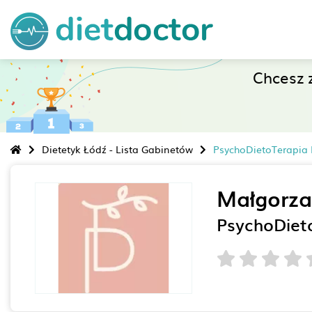
Chcesz 
Dietetyk Łódź - Lista Gabinetów
PsychoDietoTerapia 
Małgorza
PsychoDiet