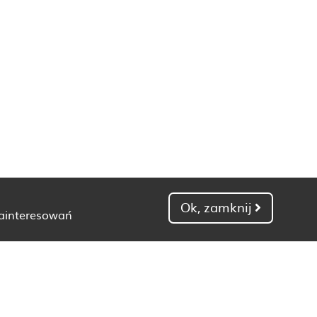
Ok, zamknij
zainteresowań