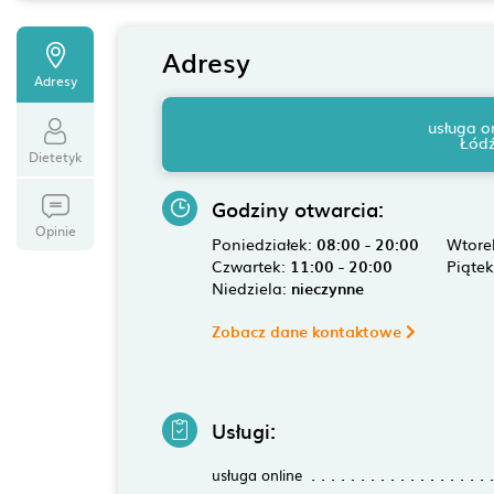
Adresy
Adresy
usługa o
Łód
Dietetyk
Godziny otwarcia:
Opinie
Poniedziałek:
08:00 - 20:00
Wtore
Czwartek:
11:00 - 20:00
Piąte
Niedziela:
nieczynne
Zobacz dane kontaktowe
Usługi:
usługa online