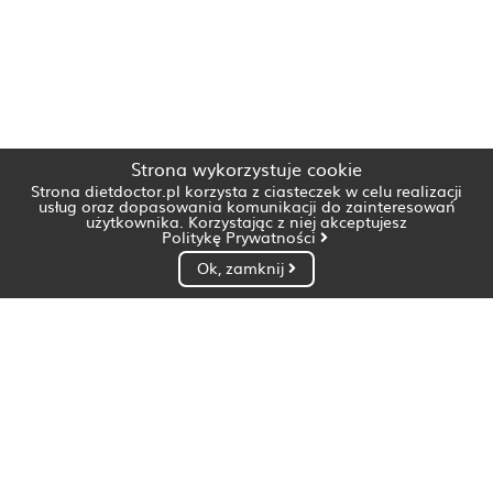
Strona wykorzystuje cookie
Strona dietdoctor.pl korzysta z ciasteczek w celu realizacji
usług oraz dopasowania komunikacji do zainteresowań
użytkownika. Korzystając z niej akceptujesz
Politykę Prywatności
Ok, zamknij
Dietetyk Białystok