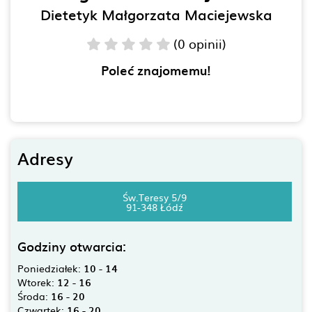
Dietetyk Małgorzata Maciejewska
(0 opinii)
Poleć znajomemu!
Adresy
Św.Teresy 5/9
91-348 Łódź
Godziny otwarcia:
Poniedziałek:
10 - 14
Wtorek:
12 - 16
Środa:
16 - 20
Czwartek:
16 - 20