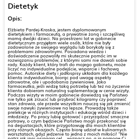
Dietetyk
Opis:
Elżbieta Pardej-Kraska, jestem dyplomowanym
dietetykiem i farmaceutą, a prywatnie żoną i szczęśliwą
mamą dwójki dzieci. Na przestrzeni lat w gabinecie
dietetycznym przyjęłam wiele osób, które nie były
zadowolone ze swojego wyglądu lub borykały się z
problemami zdrowotnymi. Posiadana wiedza i
doświadczenie pozwoliły mi skutecznie pomóc im w
rozwiązaniu problemów, z którymi sami nie dawali sobie
rady. Każdy klient, który trafi do mojego gabinetu, może
liczyć na indywidualne podejście, wsparcie i fachową
pomoc. Autorskie diety i jadłospisy układam dla każdego
klienta indywidualnie, biorąc pod uwagę aspekty
zdrowotne, ale i upodobania żywieniowe. Jako
farmaceutka, jeśli widzę taką potrzebę lub też na życzenie
klienta dobieram naturalną suplementację w cenie wizyty.
Podczas wizyty w moim gabinecie dowiedzą się Państwo
nie tylko jak zrzucić lub przybrać kilogramy czy poprawić
stan zdrowia, ale przede wszystkim nauczą się jak zmienić
swoje nawyki żywieniowe na lepsze. Prowadzę także
prelekcje w różnych instytucjach i edukację wśród dzieci i
młodzieży. Po pracy lubię gotować i przyrządzać smaczne
potrawy, o czym będziecie Państwo mogli przekonać się
na degustacjach, które przygotowuję dla moich klientów
przy różnych okazjach. Często biorę udział w kulinarnych
warsztatach, gdyż jedzenie to jedna z moich miłości! "Nie
patrz jak inni osiągają cel... wyznacz go, a ja pomogę Ci