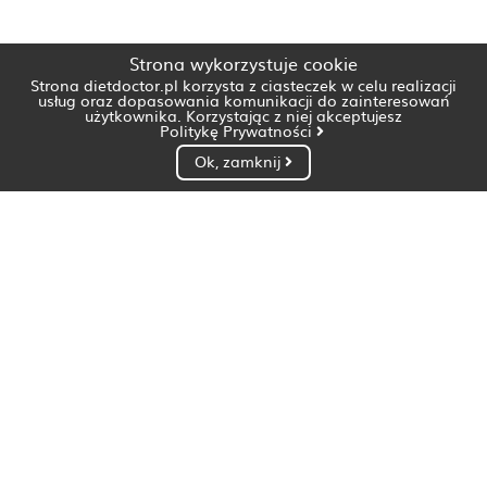
Strona wykorzystuje cookie
Strona dietdoctor.pl korzysta z ciasteczek w celu realizacji
usług oraz dopasowania komunikacji do zainteresowań
użytkownika. Korzystając z niej akceptujesz
Politykę Prywatności
Ok, zamknij
Dietetyk Białystok
Dietetyk Bydgoszcz
Dietetyk Gdańsk
Dietetyk Gorzów Wielkopolski