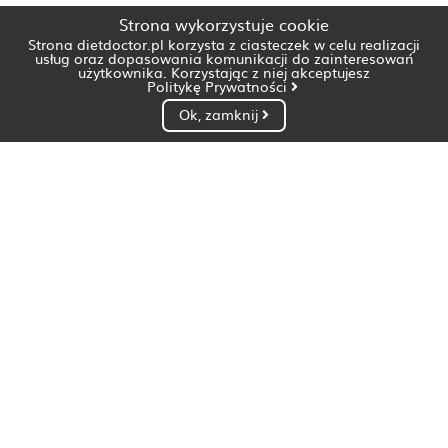
Strona wykorzystuje cookie
Strona dietdoctor.pl korzysta z ciasteczek w celu realizacji
usług oraz dopasowania komunikacji do zainteresowań
użytkownika. Korzystając z niej akceptujesz
Politykę Prywatności
Ok, zamknij
Dietetyk Białystok
Dietetyk Bydgoszcz
Dietetyk Gdańsk
Dietetyk Gorzów Wielkopolski
Dietetyk Katowice