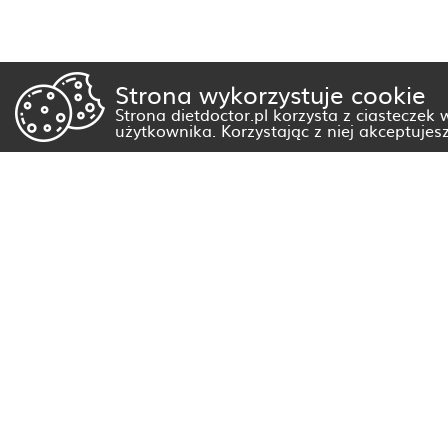
Strona wykorzystuje cookie
Strona dietdoctor.pl korzysta z ciasteczek
użytkownika. Korzystając z niej akceptujes
Dietetyk Białystok
Dietetyk Gorzów Wielkopolski
Dietetyk Kraków
Dietetyk Olsztyn
Dietetyk Rzeszów
Dietetyk Warszawa
Wszystkie miasta