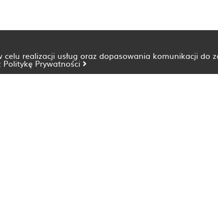
 w celu realizacji usług oraz dopasowania komunikacji do 
z
Politykę Prywatności
Dietetyk Bydgoszcz
Dietetyk Katowice
Dietetyk Lublin
Dietetyk Opole
Dietetyk Szczecin
Dietetyk Wrocław