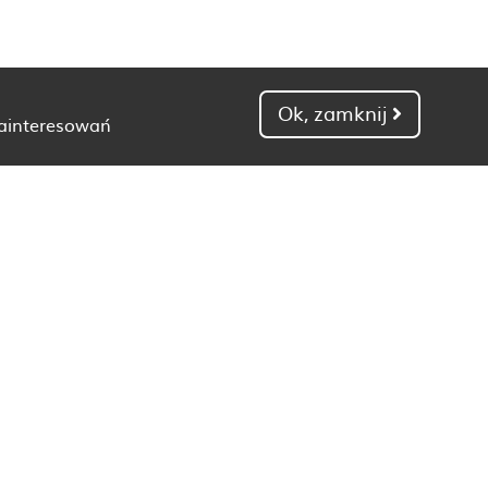
Ok, zamknij
zainteresowań
Dietetyk Gdańsk
Dietetyk Kielce
Dietetyk Łódź
Dietetyk Poznań
Dietetyk Toruń
Dietetyk Zielona Góra