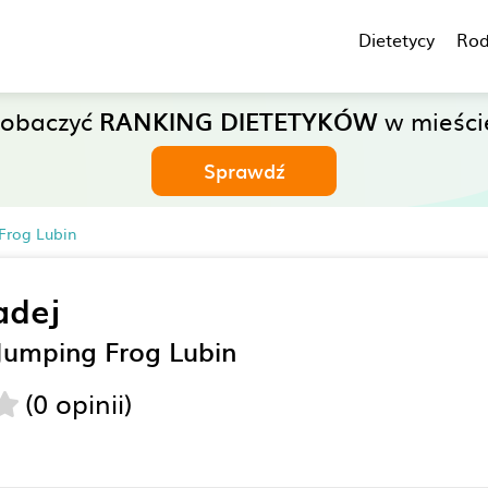
Dietetycy
Rod
zobaczyć
RANKING DIETETYKÓW
w mieście
Sprawdź
Frog Lubin
adej
Jumping Frog Lubin
(0 opinii)