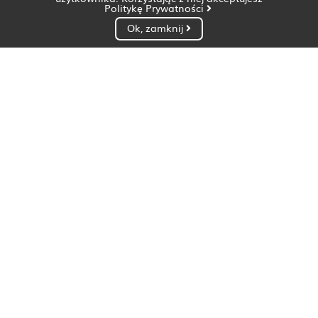
Politykę Prywatności
Ok, zamknij
Dietetyk Białystok
Dietetyk Bydgoszcz
Dietetyk Gdańsk
Dietetyk Gorzów Wielkopolski
Dietetyk Katowice
Dietetyk Kielce