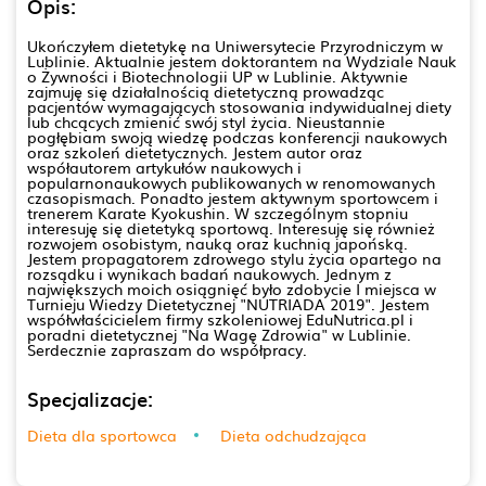
Opis:
Ukończyłem dietetykę na Uniwersytecie Przyrodniczym w
Lublinie. Aktualnie jestem doktorantem na Wydziale Nauk
o Żywności i Biotechnologii UP w Lublinie. Aktywnie
zajmuję się działalnością dietetyczną prowadząc
pacjentów wymagających stosowania indywidualnej diety
lub chcących zmienić swój styl życia. Nieustannie
pogłębiam swoją wiedzę podczas konferencji naukowych
oraz szkoleń dietetycznych. Jestem autor oraz
współautorem artykułów naukowych i
popularnonaukowych publikowanych w renomowanych
czasopismach. Ponadto jestem aktywnym sportowcem i
trenerem Karate Kyokushin. W szczególnym stopniu
interesuję się dietetyką sportową. Interesuję się również
rozwojem osobistym, nauką oraz kuchnią japońską.
Jestem propagatorem zdrowego stylu życia opartego na
rozsądku i wynikach badań naukowych. Jednym z
największych moich osiągnięć było zdobycie I miejsca w
Turnieju Wiedzy Dietetycznej "NUTRIADA 2019". Jestem
współwłaścicielem firmy szkoleniowej EduNutrica.pl i
poradni dietetycznej "Na Wagę Zdrowia" w Lublinie.
Serdecznie zapraszam do współpracy.
Specjalizacje:
Dieta dla sportowca
Dieta odchudzająca