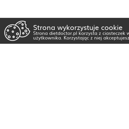
Strona wykorzystuje cookie
Strona dietdoctor.pl korzysta z ciasteczek
użytkownika. Korzystając z niej akceptujes
Dietetyk Białystok
Dietetyk Gorzów Wielkopolski
Dietetyk Kraków
Dietetyk Olsztyn
Dietetyk Rzeszów
Dietetyk Warszawa
Wszystkie miasta