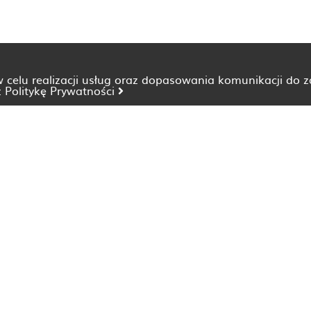
 w celu realizacji usług oraz dopasowania komunikacji do 
z
Politykę Prywatności
Dietetyk Bydgoszcz
Dietetyk Katowice
Dietetyk Lublin
Dietetyk Opole
Dietetyk Szczecin
Dietetyk Wrocław