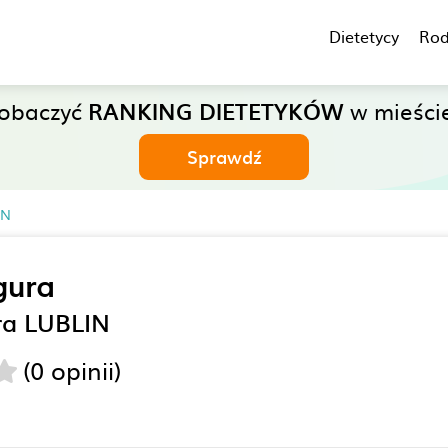
Dietetycy
Rod
zobaczyć
RANKING DIETETYKÓW
w mieście
Sprawdź
IN
gura
ra LUBLIN
(0 opinii)