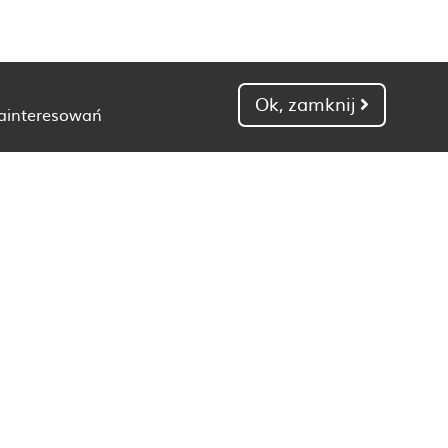
Ok, zamknij
zainteresowań
Dietetyk Gdańsk
Dietetyk Kielce
Dietetyk Łódź
Dietetyk Poznań
Dietetyk Toruń
Dietetyk Zielona Góra