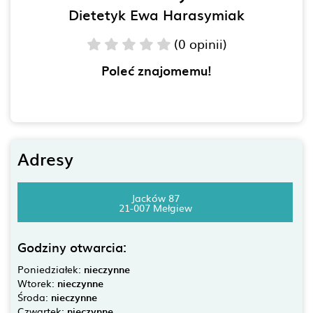
Dietetyk Ewa Harasymiak
(0 opinii)
Poleć znajomemu!
Adresy
Jacków 87
21-007 Mełgiew
Godziny otwarcia:
Poniedziałek:
nieczynne
Wtorek:
nieczynne
Środa:
nieczynne
Czwartek:
nieczynne