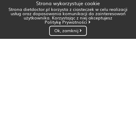
Strona wykorzystuje cookie
Strona dietdoctor.pl korzysta z ciasteczek w celu realizacji
usług oraz dopasowania komunikacji do zainteresowań
użytkownika. Korzystając z niej akceptujesz
Politykę Prywatności
Ok, zamknij
Dietetyk Białystok
Dietetyk Bydgoszcz
Dietetyk Gdańsk
Dietetyk Gorzów Wielkopolski
Dietetyk Katowice