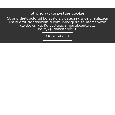
Strona wykorzystuje cookie
Strona dietdoctor.pl korzysta z ciasteczek w celu realizacji
usług oraz dopasowania komunikacji do zainteresowań
użytkownika. Korzystając z niej akceptujesz
Politykę Prywatności
Ok, zamknij
Dietetyk Białystok
Dietetyk Bydgoszcz
Dietetyk Gdańsk
Dietetyk Gorzów Wielkopolski