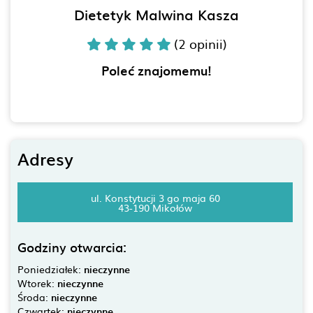
Dietetyk Malwina Kasza
(2 opinii)
Poleć znajomemu!
Adresy
ul. Konstytucji 3 go maja 60
43-190 Mikołów
Godziny otwarcia:
Poniedziałek:
nieczynne
Wtorek:
nieczynne
Środa:
nieczynne
Czwartek:
nieczynne