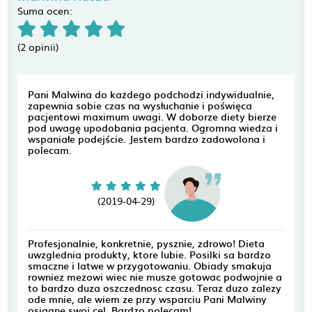
Suma ocen:
(2 opinii)
Pani Malwina do każdego podchodzi indywidualnie,
zapewnia sobie czas na wysłuchanie i poświęca
pacjentowi maximum uwagi. W doborze diety bierze
pod uwagę upodobania pacjenta. Ogromna wiedza i
wspaniałe podejście. Jestem bardzo zadowolona i
polecam.
(2019-04-29)
Profesjonalnie, konkretnie, pysznie, zdrowo! Dieta
uwzglednia produkty, ktore lubie. Posilki sa bardzo
smaczne i latwe w przygotowaniu. Obiady smakuja
rowniez mezowi wiec nie musze gotowac podwojnie a
to bardzo duza oszczednosc czasu. Teraz duzo zalezy
ode mnie, ale wiem ze przy wsparciu Pani Malwiny
osiagne swoj cel. Bardzo polecam!