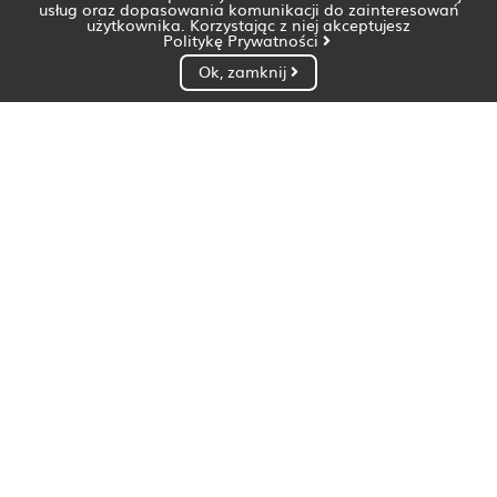
usług oraz dopasowania komunikacji do zainteresowań
użytkownika. Korzystając z niej akceptujesz
Politykę Prywatności
Ok, zamknij
Dietetyk Białystok
Dietetyk Bydgoszcz
Dietetyk Gdańsk
Dietetyk Gorzów Wielkopolski
Dietetyk Katowice
Dietetyk Kielce