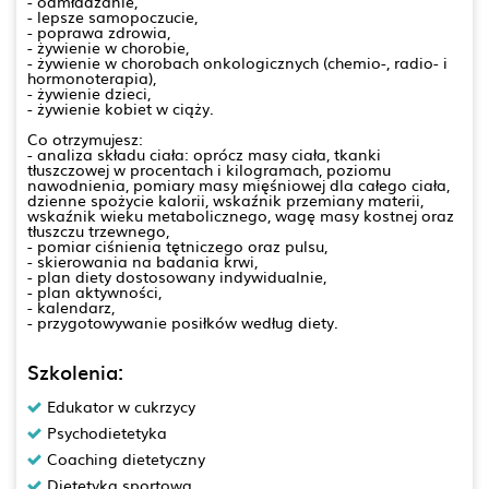
- odmładzanie,
- lepsze samopoczucie,
- poprawa zdrowia,
- żywienie w chorobie,
- żywienie w chorobach onkologicznych (chemio-, radio- i
hormonoterapia),
- żywienie dzieci,
- żywienie kobiet w ciąży.
Co otrzymujesz:
- analiza składu ciała: oprócz masy ciała, tkanki
tłuszczowej w procentach i kilogramach, poziomu
nawodnienia, pomiary masy mięśniowej dla całego ciała,
dzienne spożycie kalorii, wskaźnik przemiany materii,
wskaźnik wieku metabolicznego, wagę masy kostnej oraz
tłuszczu trzewnego,
- pomiar ciśnienia tętniczego oraz pulsu,
- skierowania na badania krwi,
- plan diety dostosowany indywidualnie,
- plan aktywności,
- kalendarz,
- przygotowywanie posiłków według diety.
Szkolenia:
Edukator w cukrzycy
Psychodietetyka
Coaching dietetyczny
Dietetyka sportowa