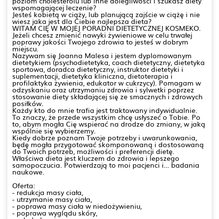
poziom cholesterolu lub inne dolegliwości i szukasz diety
wspomagającej leczenie?
Jesteś kobietą w ciąży, lub planującą zajście w ciążę i nie
wiesz jaka jest dla Ciebie najlepsza dieta?
WITAM CIĘ W MOJEJ PORADNI DIETETYCZNEJ KOSMEKO.
Jeżeli chcesz zmienić nawyki żywieniowe w celu trwałej
poprawy jakości Twojego zdrowia to jesteś w dobrym
miejscu.
Nazywam się Joanna Malesa i jestem dyplomowanym
dietetykiem (psychodietetyka, coach dietetyczny, dietetyka
sportowa, doradca dietetyczny, instruktor dietetyki i
suplementacji, dietetyka kliniczna, dietoterapia i
profilaktyka żywienia, edukator w cukrzycy). Pomagam w
odzyskaniu oraz utrzymaniu zdrowia i sylwetki poprzez
stosowanie diety składającej się ze smacznych i zdrowych
posiłków.
Każdy kto do mnie trafia jest traktowany indywidualnie.
To znaczy, że przede wszystkim chcę usłyszeć o Tobie. Po
to, abym mogła Cię wspierać na drodze do zmiany, w jaką
wspólnie się wybierzemy.
Kiedy dobrze poznam Twoje potrzeby i uwarunkowania,
będę mogła przygotować skomponowaną i dostosowaną
do Twoich potrzeb, możliwości i preferencji dietę.
Właściwa dieta jest kluczem do zdrowia i lepszego
samopoczucia. Potwierdzają to moi pacjenci i… badania
naukowe.
Oferta:
- redukcja masy ciała,
- utrzymanie masy ciała,
- poprawa masy ciała w niedożywieniu,
- poprawa wyglądu skóry,