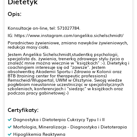
Dietetyk
Opis:
Konsultacje on-line, tel: 571027784.
IG: https://www.instagram.com/angelika.sichelschmidt/
Poradnictwo żywieniowe, zmiana nawyków żywieniowych,
redukcja masy ciała.
Jestem Angelika Sichelschmidt,studentką psychologii,
specjalista ds. żywienia, trenerką zdrowego stylu życia a
znaleźć mnie można wiecznie w "książkach" :-). Dietetyką i
coachingiem interesuje się od "zawsze". Jestem
absolwentką Akademii Sportu i Zdrowia w Kolonii oraz
BTB (training center for therapeutic professions)
Remscheid/Wuppertal, UWM w Olsztynie. Swoją wiedze
pogłebiam nieustannie uczestnicząc w specjalistycznych
szkoleniach, konferencjach i "siedząc" w książkach oraz
podczas pracy gabinetowej:-)
Certyfikaty:
Dagnostyka i Dietoterpia Cukrzycy Typu I i II
Morfologia, Mineralizacja - Diagnostyka i Dietoterapia
Hipoglikemia Reaktywna