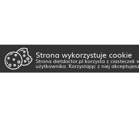
Strona wykorzystuje cookie
Strona dietdoctor.pl korzysta z ciasteczek
użytkownika. Korzystając z niej akceptujes
Dietetyk Białystok
Dietetyk Gorzów Wielkopolski
Dietetyk Kraków
Dietetyk Olsztyn