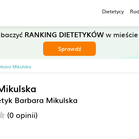
Dietetycy
Rod
obaczyć
RANKING DIETETYKÓW
w mieście
Sprawdź
rbara Mikulska
Mikulska
etyk Barbara Mikulska
(0 opinii)