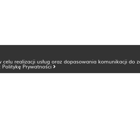
 w celu realizacji usług oraz dopasowania komunikacji do 
z
Politykę Prywatności
Dietetyk Bydgoszcz
Dietetyk Katowice
Dietetyk Lublin
Dietetyk Opole