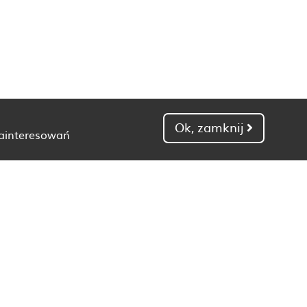
Ok, zamknij
zainteresowań
Dietetyk Gdańsk
Dietetyk Kielce
Dietetyk Łódź
Dietetyk Poznań