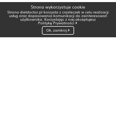
Strona wykorzystuje cookie
Strona dietdoctor.pl korzysta z ciasteczek w celu realizacji
usług oraz dopasowania komunikacji do zainteresowań
użytkownika. Korzystając z niej akceptujesz
Politykę Prywatności
Ok, zamknij
Dietetyk Białystok
Dietetyk Bydgoszcz
Dietetyk Gdańsk
Dietetyk Gorzów Wielkopolski