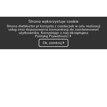
Strona wykorzystuje cookie
Strona dietdoctor.pl korzysta z ciasteczek w celu realizacji
usług oraz dopasowania komunikacji do zainteresowań
użytkownika. Korzystając z niej akceptujesz
Politykę Prywatności
Ok, zamknij
Dietetyk Białystok
Dietetyk Bydgoszcz
Dietetyk Gdańsk