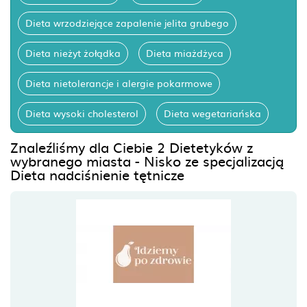
Dieta wrzodziejące zapalenie jelita grubego
Dieta nieżyt żołądka
Dieta miażdżyca
Dieta nietolerancje i alergie pokarmowe
Dieta wysoki cholesterol
Dieta wegetariańska
Znaleźliśmy dla Ciebie 2 Dietetyków z
wybranego miasta - Nisko ze specjalizacją
Dieta nadciśnienie tętnicze