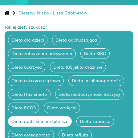
Dietetyk Nisko - Lista Gabinetów
Jakiej diety szukasz?
Dieta dla dzieci
Dieta odchudzająca
Dieta zaburzenia odżywiania
Dieta SIBO
Dieta cukrzyca
Dieta IBS jelito drażliwe
Dieta cukrzyca ciążowa
Dieta insulinooporność
Dieta Hashimoto
Dieta niedoczynność tarczycy
Dieta PCOS
Dieta wzdęcia
Dieta nadciśnienie tętnicze
Dieta zaparcia
Dieta osteoporoza
Dieta refluks