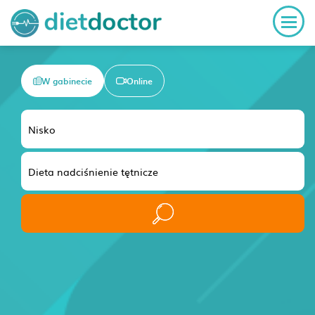
W gabinecie
Online