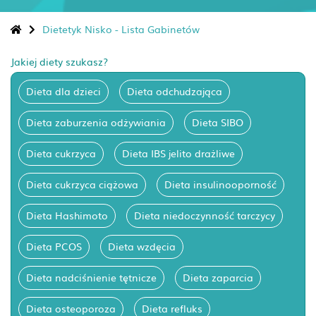
Dietetyk Nisko - Lista Gabinetów
Jakiej diety szukasz?
Dieta dla dzieci
Dieta odchudzająca
Dieta zaburzenia odżywiania
Dieta SIBO
Dieta cukrzyca
Dieta IBS jelito drażliwe
Dieta cukrzyca ciążowa
Dieta insulinooporność
Dieta Hashimoto
Dieta niedoczynność tarczycy
Dieta PCOS
Dieta wzdęcia
Dieta nadciśnienie tętnicze
Dieta zaparcia
Dieta osteoporoza
Dieta refluks