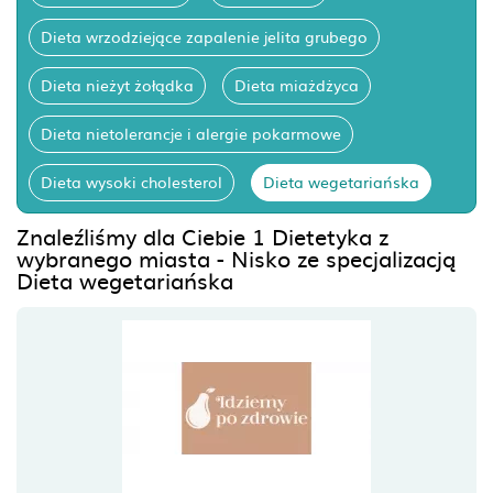
Dieta wrzodziejące zapalenie jelita grubego
Dieta nieżyt żołądka
Dieta miażdżyca
Dieta nietolerancje i alergie pokarmowe
Dieta wysoki cholesterol
Dieta wegetariańska
Znaleźliśmy dla Ciebie 1 Dietetyka z
wybranego miasta - Nisko ze specjalizacją
Dieta wegetariańska