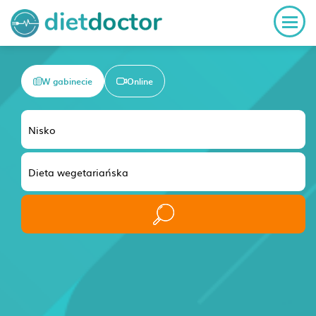
W gabinecie
Online