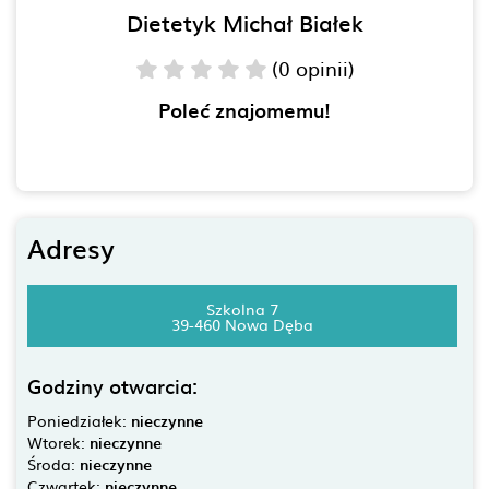
Dietetyk Michał Białek
(0 opinii)
Poleć znajomemu!
Adresy
Szkolna 7
39-460 Nowa Dęba
Godziny otwarcia:
Poniedziałek:
nieczynne
Wtorek:
nieczynne
Środa:
nieczynne
Czwartek:
nieczynne