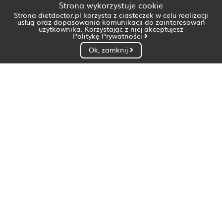
Strona wykorzystuje cookie
Strona dietdoctor.pl korzysta z ciasteczek w celu realizacji
usług oraz dopasowania komunikacji do zainteresowań
użytkownika. Korzystając z niej akceptujesz
Politykę Prywatności
Ok, zamknij
Dietetyk Białystok
Dietetyk Bydgoszcz
Dietetyk Gdańsk
Dietetyk Gorzów Wielkopolski
Dietetyk Katowice