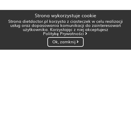
Strona wykorzystuje cookie
Strona dietdoctor.pl korzysta z ciasteczek w celu realizacji
usług oraz dopasowania komunikacji do zainteresowań
użytkownika. Korzystając z niej akceptujesz
Politykę Prywatności
Ok, zamknij
Dietetyk Białystok
Dietetyk Bydgoszcz
Dietetyk Gdańsk
Dietetyk Gorzów Wielkopolski