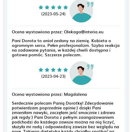
(2023-05-24)
Ocena wystawiona przez: Olekaga@interia.eu
Pani Dorota to anioł zesłany na ziemię. Kobieta o
ogromnym sercu. Pełen profesjonalizm. Szyba reakcja
na zadawane pytania, w każdej chwili dostępna i
gotowa pomóc. Szczerze polecam.
(2023-04-23)
Ocena wystawiona przez: Magdalena
Serdecznie polecam Panią Dorotkę! Zdecydowanie
potwierdzam poprzednie opinie:) dzięki Pani
zmieniłam nawyki, zaczęłam jeść smacznie i zdrowo
jak nigdy:) Pani Dorota z pełnym zaangażowaniem
podchodzi do każdego zawsze można na nią liczyć,
służyła mi radą i odpowiedzią zawsze bez względu na
porę. Takiego dietetyka każdy chciałby spotkać na