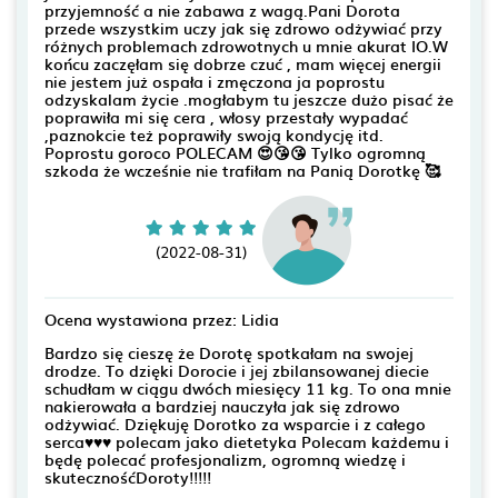
przyjemność a nie zabawa z wagą.Pani Dorota
przede wszystkim uczy jak się zdrowo odżywiać przy
różnych problemach zdrowotnych u mnie akurat IO.W
końcu zaczęłam się dobrze czuć , mam więcej energii
nie jestem już ospała i zmęczona ja poprostu
odzyskalam życie .mogłabym tu jeszcze dużo pisać że
poprawiła mi się cera , włosy przestały wypadać
,paznokcie też poprawiły swoją kondycję itd.
Poprostu goroco POLECAM 😍😘😘 Tylko ogromną
szkoda że wcześnie nie trafiłam na Panią Dorotkę 🥰
(2022-08-31)
Ocena wystawiona przez: Lidia
Bardzo się cieszę że Dorotę spotkałam na swojej
drodze. To dzięki Dorocie i jej zbilansowanej diecie
schudłam w ciągu dwóch miesięcy 11 kg. To ona mnie
nakierowała a bardziej nauczyła jak się zdrowo
odżywiać. Dziękuję Dorotko za wsparcie i z całego
serca♥️♥️♥️ polecam jako dietetyka Polecam każdemu i
będę polecać profesjonalizm, ogromną wiedzę i
skutecznośćDoroty!!!!!