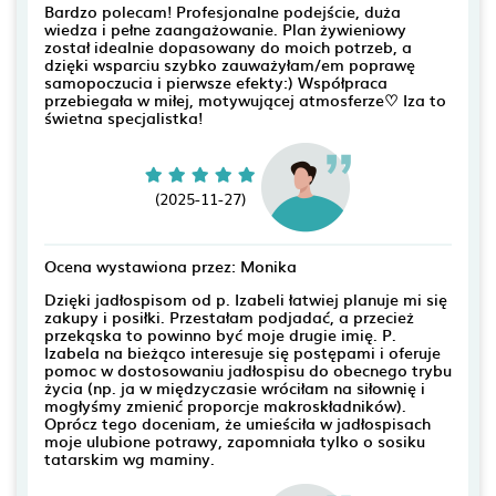
Bardzo polecam! Profesjonalne podejście, duża
wiedza i pełne zaangażowanie. Plan żywieniowy
został idealnie dopasowany do moich potrzeb, a
dzięki wsparciu szybko zauważyłam/em poprawę
samopoczucia i pierwsze efekty:) Współpraca
przebiegała w miłej, motywującej atmosferze♡ Iza to
świetna specjalistka!
(2025-11-27)
Ocena wystawiona przez: Monika
Dzięki jadłospisom od p. Izabeli łatwiej planuje mi się
zakupy i posiłki. Przestałam podjadać, a przecież
przekąska to powinno być moje drugie imię. P.
Izabela na bieżąco interesuje się postępami i oferuje
pomoc w dostosowaniu jadłospisu do obecnego trybu
życia (np. ja w międzyczasie wróciłam na siłownię i
mogłyśmy zmienić proporcje makroskładników).
Oprócz tego doceniam, że umieściła w jadłospisach
moje ulubione potrawy, zapomniała tylko o sosiku
tatarskim wg maminy.