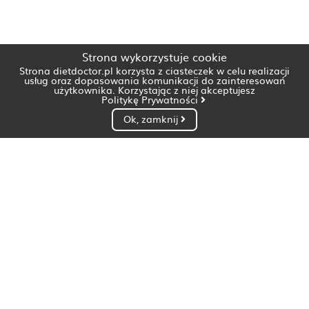
Strona wykorzystuje cookie
Strona dietdoctor.pl korzysta z ciasteczek w celu realizacji
usług oraz dopasowania komunikacji do zainteresowań
użytkownika. Korzystając z niej akceptujesz
Politykę Prywatności
Ok, zamknij
Dietetyk Białystok
Dietetyk Bydgoszcz