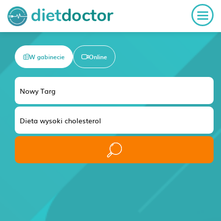
W gabinecie
Online