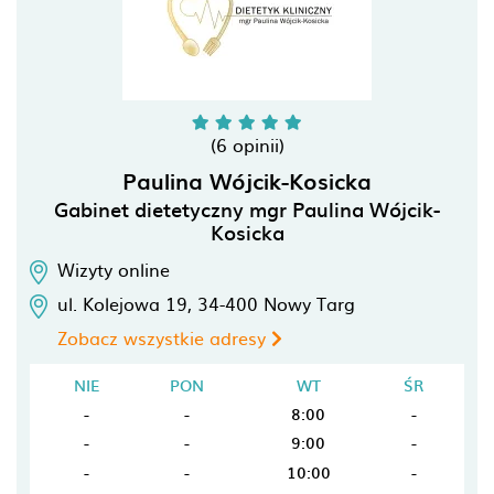
(6 opinii)
Paulina Wójcik-Kosicka
Gabinet dietetyczny mgr Paulina Wójcik-
Kosicka
Wizyty online
ul. Kolejowa 19,
34-400
Nowy Targ
Zobacz wszystkie adresy
NIE
PON
WT
ŚR
-
-
8:00
-
-
-
9:00
-
-
-
10:00
-