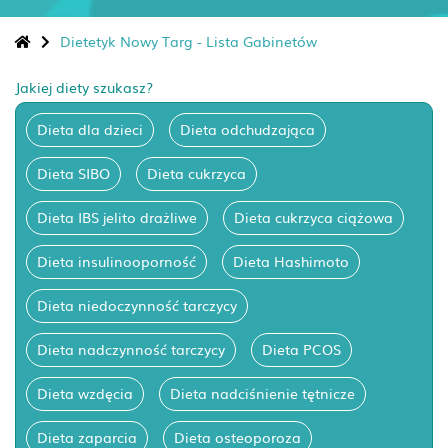
Dietetyk Nowy Targ - Lista Gabinetów
Jakiej diety szukasz?
Dieta dla dzieci
Dieta odchudzająca
Dieta SIBO
Dieta cukrzyca
Dieta IBS jelito drażliwe
Dieta cukrzyca ciążowa
Dieta insulinooporność
Dieta Hashimoto
Dieta niedoczynność tarczycy
Dieta nadczynność tarczycy
Dieta PCOS
Dieta wzdęcia
Dieta nadciśnienie tętnicze
Dieta zaparcia
Dieta osteoporoza