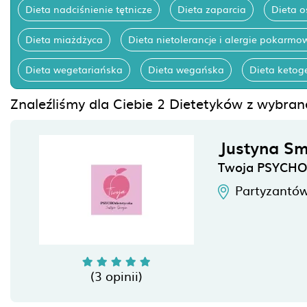
Dieta nadciśnienie tętnicze
Dieta zaparcia
Dieta 
Dieta miażdżyca
Dieta nietolerancje i alergie pokarmo
Dieta wegetariańska
Dieta wegańska
Dieta ketog
Znaleźliśmy dla Ciebie 2 Dietetyków z wybrane
Justyna S
Twoja PSYCHOd
Partyzantów
(3 opinii)