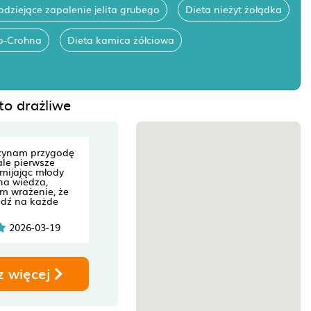
odziejące zapalenie jelita grubego
Dieta nieżyt żołądka
o-Crohna
Dieta kamica żółciowa
to drażliwe
zynam przygodę
ale pierwsze
mijając młody
na wiedza,
m wrażenie, że
dź na każde
2026-03-19
z więcej