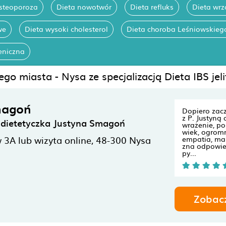
osteoporoza
Dieta nowotwór
Dieta refluks
Dieta wrz
we
Dieta wysoki cholesterol
Dieta choroba Leśniowskieg
eniczna
go miasta - Nysa ze specjalizacją Dieta IBS jeli
magoń
Dopiero zac
z P. Justyną 
ietetyczka Justyna Smagoń
wrażenie, po
wiek, ogrom
 3A lub wizyta online,
48-300
Nysa
empatia, ma
zna odpowie
py...
Zobac