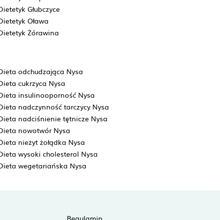
Dietetyk Głubczyce
Dietetyk Oława
Dietetyk Żórawina
Dieta odchudzająca Nysa
Dieta cukrzyca Nysa
Dieta insulinooporność Nysa
Dieta nadczynność tarczycy Nysa
Dieta nadciśnienie tętnicze Nysa
Dieta nowotwór Nysa
Dieta nieżyt żołądka Nysa
Dieta wysoki cholesterol Nysa
Dieta wegetariańska Nysa
Regulamin