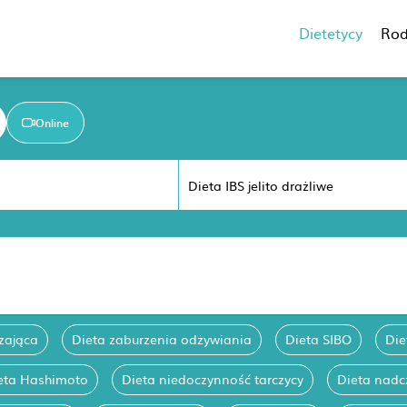
Dietetycy
Rod
Online
zająca
Dieta zaburzenia odżywiania
Dieta SIBO
Die
eta Hashimoto
Dieta niedoczynność tarczycy
Dieta nadc