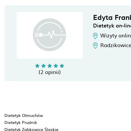
Edyta Fran
Dietetyk on-lin
Wizyty onli
Radzikowic
(2 opinii)
Dietetyk Otmuchów
Dietetyk Prudnik
Dietetyk Ząbkowice Śląskie