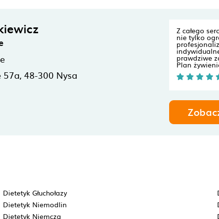
kiewicz
Z całego ser
nie tylko og
e
profesjonaliz
indywidualne
ne
prawdziwe 
Plan żywienio
e 57a,
48-300
Nysa
Zobac
Dietetyk Głuchołazy
Dietetyk Niemodlin
Dietetyk Niemcza