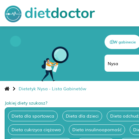
W gabinecie
Dietetyk Nysa - Lista Gabinetów
Jakiej diety szukasz?
Dieta dla sportowca
Dieta dla dzieci
Dieta odchud
Dieta cukrzyca ciążowa
Dieta insulinooporność
Di