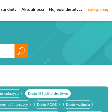
zaj diety
Aktualności
Najlepsi dietetycy
Zaloguj się
ta cukrzyca
Dieta IBS jelito drażliwe
zynność tarczycy
Dieta PCOS
Dieta wzdęcia