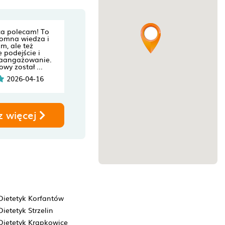
ca polecam! To
romna wiedza i
m, ale też
 podejście i
zaangażowanie.
wy został ...
2026-04-16
z więcej
Dietetyk Korfantów
Dietetyk Strzelin
Dietetyk Krapkowice