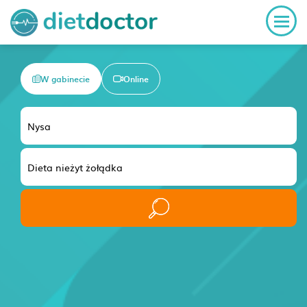
W gabinecie
Online