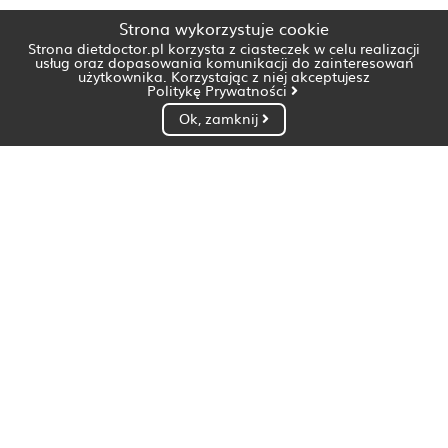
Strona wykorzystuje cookie
Strona dietdoctor.pl korzysta z ciasteczek w celu realizacji
usług oraz dopasowania komunikacji do zainteresowań
użytkownika. Korzystając z niej akceptujesz
Politykę Prywatności
Ok, zamknij
Dietetyk Białystok
Dietetyk Bydgoszcz
Dietetyk Gdańsk
Dietetyk Gorzów Wielkopolski