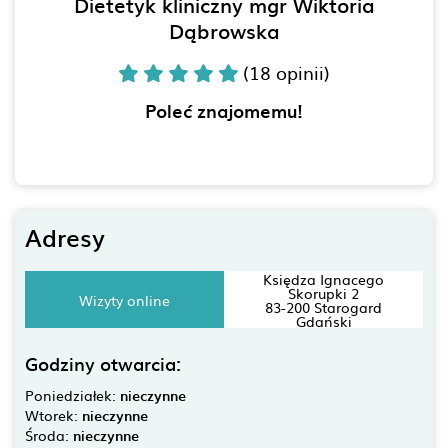
Dietetyk kliniczny mgr Wiktoria
Dąbrowska
(18 opinii)
Poleć znajomemu!
Adresy
Księdza Ignacego
Skorupki 2
Wizyty online
83-200 Starogard
Gdański
Godziny otwarcia:
Poniedziałek:
nieczynne
Wtorek:
nieczynne
Środa:
nieczynne