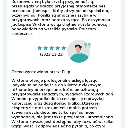
Rozmowa z nią była czystą przyjemnością,
przebiegała w bardzo przyjaznej atmosferze bez
oceniania. Jadłospis, który otrzymałam spełnił moje
oczekiwania. Posiłki są smaczne i szybkie w
przygotowaniu oraz bardzo sycące. Po otrzymaniu
jadłospisu Wiktoria wciąż chętnie służyła pomocą i
odpowiadała na wszelkie pytania. Polecam
serdecznie.
(2023-11-23)
Ocena wystawiona przez: Filip
Wiktoria oferuje profesjonalne usługi, łącząc
indywidualne podejście do klienta z ciekawymi,
różnorodnymi przepisami, które umożliwiają
przygotowanie smacznych, sycących i zdrowych dań.
W moim przypadku dieta cechuje się nadwyżką
kaloryczną oraz dużą ilością białka. Dzięki jej
ekspertyzie oraz zrozumieniu moich potrzeb
żywieniowych, dieta nie tylko spełnia moje
wymagania, ale jest także przyjemna i urozmaicona.
Wiktoria zawsze jest dostępna, aby rozwiać wszelkie
wątpliwości i odpowiedzieć na pytania, co czyni