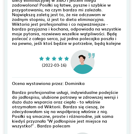
diety eliminacyjnej w SIBO i jestem mega
zadowolona! Posiłki są łatwe, pyszne i szybkie w
przygotowaniu, na czym bardzo mi zależało.
Największą zaletą jest to, że nie odczuwam w
żadnym stopniu, iż jest to dieta eliminacyjna.
Wiktoria jest profesjonalna i co najważniejsze -
bardzo przyjazna i kochana, odpowiada na wszystkie
moje pytania, rozwiewa wszelkie wątpliwości. Będę
polecać z całego serca, już jedna polecajka poszła i
na pewno, jeśli ktoś będzie w potrzebie, będą kolejne
(2022-03-16)
Ocena wystawiona przez: Dominika
Bardzo profesjonalne usługi, indywidualne podejście
do jadłospisu, ulubione potrawy w zdrowszej wersji i
dużo dużo wsparcia oraz ciepła - to właśnie
otrzymałam od Wiktorii. Bardzo się cieszę, że
zdecydowałam się na współpracę właśnie z nią.
Posiłki są smaczne, proste i różnorodne, jak sama
kiedyś przyznała "W jadłospisie jest miejsce na
wszystko!" . Bardzo polecam