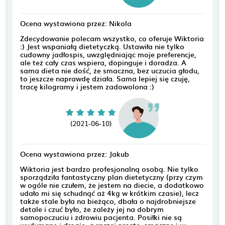
Ocena wystawiona przez: Nikola
Zdecydowanie polecam wszystko, co oferuje Wiktoria
:) Jest wspaniałą dietetyczką. Ustawiła nie tylko
cudowny jadłospis, uwzględniając moje preferencje,
ale też cały czas wspiera, dopinguje i doradza. A
sama dieta nie dość, że smaczna, bez uczucia głodu,
to jeszcze naprawdę działa. Sama lepiej się czuję,
tracę kilogramy i jestem zadowolona :)
(2021-06-10)
Ocena wystawiona przez: Jakub
Wiktoria jest bardzo profesjonalną osobą. Nie tylko
sporządziła fantastyczny plan dietetyczny (przy czym
w ogóle nie czułem, że jestem na diecie, a dodatkowo
udało mi się schudnąć aż 4kg w krótkim czasie), lecz
także stale była na bieżąco, dbała o najdrobniejsze
detale i czuć było, że zależy jej na dobrym
samopoczuciu i zdrowiu pacjenta. Posiłki nie są