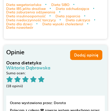
Dieta wegetariańska
Dieta SIBO
Dieta IBS jelito drażliwe
Dieta odchudzająca
Dieta zaburzenia odżywiania
Dieta insulinooporność
Dieta zaparcia
Dieta niedoczynność tarczycy
Dieta cukrzyca
Dieta dla dzieci
Dieta wysoki cholesterol
Dieta nowotwór
Opinie
Dodaj opinię
Ocena dietetyka
Wiktoria Dąbrowska
Suma ocen:
(18 opinii)
Ocena wystawiona przez: Dorota
Polecam z całego 🩷 zawsze jestem wysłuchana przez