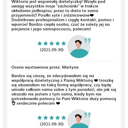
Wiktoria jest wspaniałą dietetyczką! Wzięła pod
uwagę wszystkie moje "zachcianki" w trakcie
układania jadłospisu, przez to dieta to sama
przyjemność! Posiłki syte i zróżnicowane❤️
Dodatkowo profesjonalizm i ciągły kontakt, pomoc i
wparcie! Bardzo ciepła osoba, czuć że zależy jej na
pacjencie i jego samopoczuciu, polecam!
(2021-09-30)
Ocena wystawiona przez: Martyna
Bardzo się cieszę, że zdecydowałam się na
współpracę dzietetyczną z Panią Wiktorią ❤️ troszkę
się obawiałam na taką formę współpracy, czy będę
umiała całkiem sama sobie z tym poradzić, ale jak się
okazało nie jestem z tym sama, kiedy bym nie
potrzebowała pomocy to Pani Wiktoria służy pomocą
👌 serdecznie polecam ❤️
(2021-09-30)