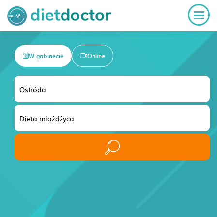
W gabinecie
Online