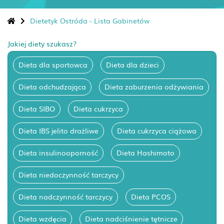
Dietetyk Ostróda - Lista Gabinetów
Jakiej diety szukasz?
Dieta dla sportowca
Dieta dla dzieci
Dieta odchudzająca
Dieta zaburzenia odżywiania
Dieta SIBO
Dieta cukrzyca
Dieta IBS jelito drażliwe
Dieta cukrzyca ciążowa
Dieta insulinooporność
Dieta Hashimoto
Dieta niedoczynność tarczycy
Dieta nadczynność tarczycy
Dieta PCOS
Dieta wzdęcia
Dieta nadciśnienie tętnicze