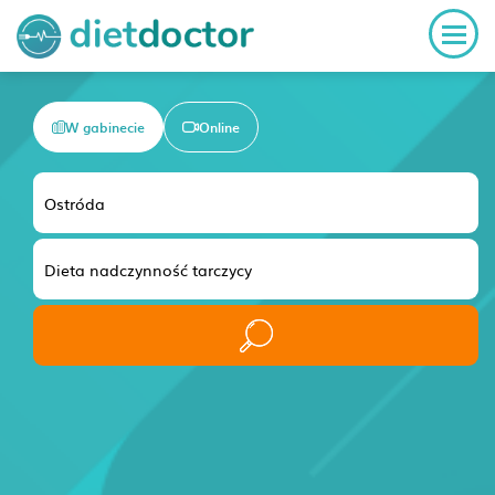
W gabinecie
Online