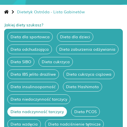
Dietetyk Ostróda - Lista Gabinetów
Jakiej diety szukasz?
Dieta dla sportowca
Dieta dla dzieci
Dieta odchudzająca
Dieta zaburzenia odżywiania
Dieta SIBO
Dieta cukrzyca
Dieta IBS jelito drażliwe
Dieta cukrzyca ciążowa
Dieta insulinooporność
Dieta Hashimoto
Dieta niedoczynność tarczycy
Dieta nadczynność tarczycy
Dieta PCOS
Dieta wzdęcia
Dieta nadciśnienie tętnicze