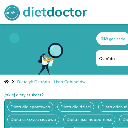
W gabinecie
Dietetyk Ostróda - Lista Gabinetów
Jakiej diety szukasz?
Dieta dla sportowca
Dieta dla dzieci
Dieta odchud
Dieta cukrzyca ciążowa
Dieta insulinooporność
Di