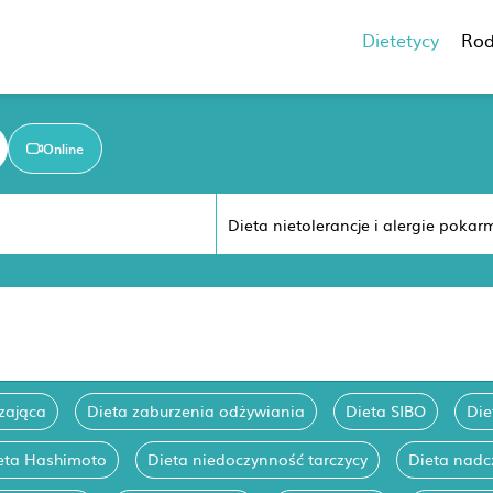
Dietetycy
Rod
Online
zająca
Dieta zaburzenia odżywiania
Dieta SIBO
Die
eta Hashimoto
Dieta niedoczynność tarczycy
Dieta nadc