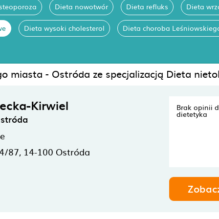
osteoporoza
Dieta nowotwór
Dieta refluks
Dieta wrz
we
Dieta wysoki cholesterol
Dieta choroba Leśniowskieg
o miasta - Ostróda ze specjalizacją Dieta niet
ecka-Kirwiel
Brak opinii 
dietetyka
Ostróda
ne
 4/87,
14-100
Ostróda
Zobac