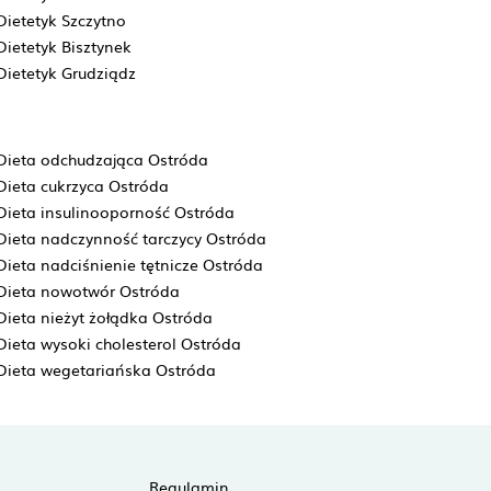
Dietetyk Szczytno
Dietetyk Bisztynek
Dietetyk Grudziądz
Dieta odchudzająca Ostróda
Dieta cukrzyca Ostróda
Dieta insulinooporność Ostróda
Dieta nadczynność tarczycy Ostróda
Dieta nadciśnienie tętnicze Ostróda
Dieta nowotwór Ostróda
Dieta nieżyt żołądka Ostróda
Dieta wysoki cholesterol Ostróda
Dieta wegetariańska Ostróda
Regulamin