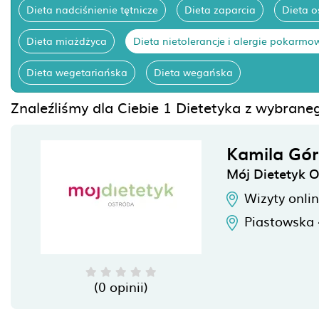
Dieta nadciśnienie tętnicze
Dieta zaparcia
Dieta 
Dieta miażdżyca
Dieta nietolerancje i alergie pokarmo
Dieta wegetariańska
Dieta wegańska
Znaleźliśmy dla Ciebie 1 Dietetyka z wybraneg
Kamila Gór
Mój Dietetyk 
Wizyty onli
Piastowska
(0 opinii)