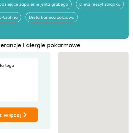
odziejące zapalenie jelita grubego
Dieta nieżyt żołądka
o-Crohna
Dieta kamica żółciowa
olerancje i alergie pokarmowe
dla tego
z więcej