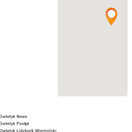
Dietetyk Iława
Dietetyk Pasłęk
Dietetyk Lidzbark Warmiński