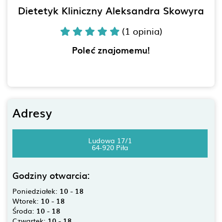
Dietetyk Kliniczny Aleksandra Skowyra
(1 opinia)
Poleć znajomemu!
Adresy
Ludowa 17/1
64-920 Piła
Godziny otwarcia:
Poniedziałek:
10 - 18
Wtorek:
10 - 18
Środa:
10 - 18
Czwartek:
10 - 18