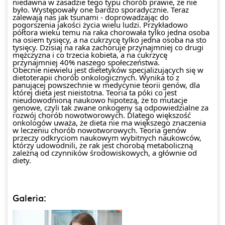
niedawna w zasadzie tego typu chorób prawie, że nie
było. Występowały one bardzo sporadycznie. Teraz
zalewają nas jak tsunami - doprowadzając do
pogorszenia jakości życia wielu ludzi. Przykładowo
półtora wieku temu na raka chorowała tylko jedna osoba
na osiem tysięcy, a na cukrzycę tylko jedna osoba na sto
tysięcy. Dzisiaj na raka zachoruje przynajmniej co drugi
mężczyzna i co trzecia kobieta, a na cukrzycę
przynajmniej 40% naszego społeczeństwa.
Obecnie niewielu jest dietetyków specjalizujących się w
dietoterapii chorób onkologicznych. Wynika to z
panującej powszechnie w medycynie teorii genów, dla
której dieta jest nieistotna. Teoria ta póki co jest
nieudowodnioną naukowo hipotezą, że to mutacje
genowe, czyli tak zwane onkogeny są odpowiedzialne za
rozwój chorób nowotworowych. Dlatego większość
onkologów uważa, że dieta nie ma większego znaczenia
w leczeniu chorób nowotworowych. Teoria genów
przeczy odkryciom naukowym wybitnych naukowców,
którzy udowodnili, że rak jest chorobą metaboliczną
zależną od czynników środowiskowych, a głównie od
diety.
Galeria: