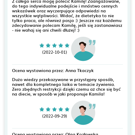
Z całego serca mogę polecić Kamilę! Zaangażowane,
do tego indywidualne podejście i mnóstwo cennych
wskazówek oraz wyczerpujące odpowiedzi na
wszystkie wątpliwości. Widać, że dietetyka to nie
tylko praca, ale również pasja :) Jeszcze raz każdemu
zdecydowanie polecam Kamilę, jeśli się zastanawiasz
- nie wahaj się ani chwili dłużej! :)
(2022-10-01)
Ocena wystawiona przez: Anna Tkaczyk
Dużo wiedzy przekazywane w przystępny sposób,
nawet dla kompletnego laika w temacie żywienia.
Zero zbędnych restrykcji dzięki czemu aż chce się być
na diecie, w sposób w jaki proponuje Kamila!
(2022-09-29)
Ocena wystawiona przez: Olga Kozłowska