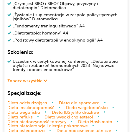
,,Czym jest SIBO i SIFO? Objawy, przyczyny i
dietoterapia" Dietomedica
,,Żywienie i suplementacja w zespole policystycznych
jajników" Dietomedica
,,Fundamenty treningu siłowego" A4
,,Dietoterapia: hormony" A4
,,Podstawy dietoterapii w endokrynologii" A4
Szkolenia:
Uczestnik w certyfikowanej konferencji ,,Dietoterapia
otyłości i zaburzeń hormonalnych 2023- Najnowsze
trendy i doniesienia naukowe''
Zobacz wszystkie
Specjalizacje:
Dieta odchudzająca
Dieta dla sportowca
Dieta insulinooporność
Dieta wegetariańska
Dieta wegańska
Dieta IBS jelito drażliwe
Dieta refluks
Dieta wysoki cholesterol
Dieta niedoczynność tarczycy
Dieta Hashimoto
Dieta nietolerancje i alergie pokarmowe
Dieta osteoporoza
Dieta nadciśnienie tętnicze