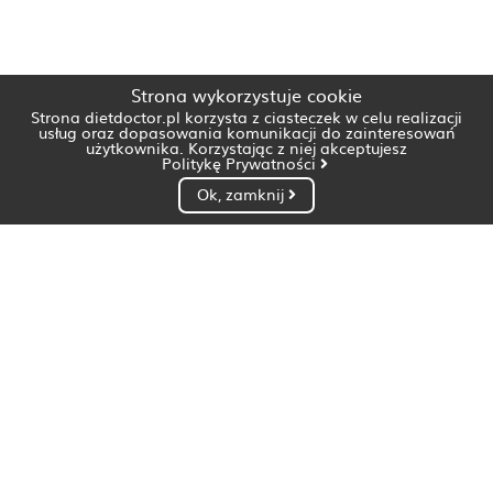
Strona wykorzystuje cookie
Strona dietdoctor.pl korzysta z ciasteczek w celu realizacji
usług oraz dopasowania komunikacji do zainteresowań
użytkownika. Korzystając z niej akceptujesz
Politykę Prywatności
Ok, zamknij
Dietetyk Białystok
Dietetyk Bydgoszcz
Dietetyk Gdańsk